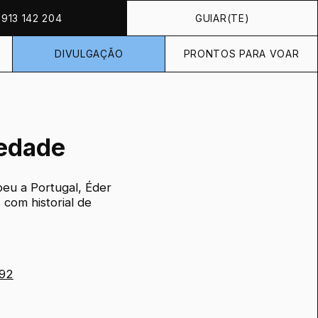
913 142 204
GUIAR(TE)
DIVULGAÇÃO
PRONTOS PARA VOAR
iedade
peu a Portugal, Éder
 com historial de
992